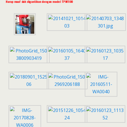
Harap maaf dah digantikan dengan model TPM1100