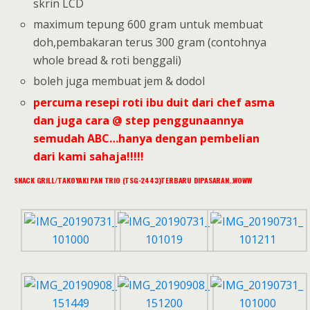
skrin LCD
maximum tepung 600 gram untuk membuat
doh,pembakaran terus 300 gram (contohnya
whole bread & roti benggali)
boleh juga membuat jem & dodol
percuma resepi roti ibu duit dari chef asma
dan juga cara @ step penggunaannya
semudah ABC…hanya dengan pembelian
dari kami sahaja!!!!!
SNACK GRILL/TAKOYAKI PAN TRIO (TSG-2443)TERBARU DIPASARAN..WOWW