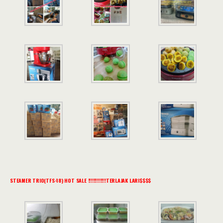
STEAMER TRIO(TFS-18) HOT SALE !!!!!!!!!!!!!TERLAJAK LARI$$$$