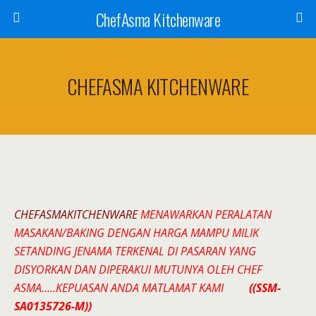
ChefAsma Kitchenware
CHEFASMA KITCHENWARE
CHEFASMAKITCHENWARE
MENAWARKAN PERALATAN
MASAKAN/BAKING DENGAN HARGA MAMPU MILIK
SETANDING JENAMA TERKENAL DI PASARAN YANG
DISYORKAN DAN DIPERAKUI MUTUNYA OLEH CHEF
ASMA…..KEPUASAN ANDA MATLAMAT KAMI
((SSM-
SA0135726-M))