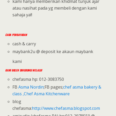
kami hanya memberikan khidmat tunjuk ajar
atau nasihat pada yg membeli dengan kami
sahaja ya!!
CARA PEMBAYARAN
cash & carry
maybank2u @ deposit ke akaun maybank
kami
KAMI BOLEH DIHUBUNGI MELALUI
chefasma hp: 012-3083750
FB
Asma Nordin
;FB pages;
chef asma bakery &
class
,
Chef Asma Kitchenware
blog
chefasma:
http://www.chefasma.blogspot.com