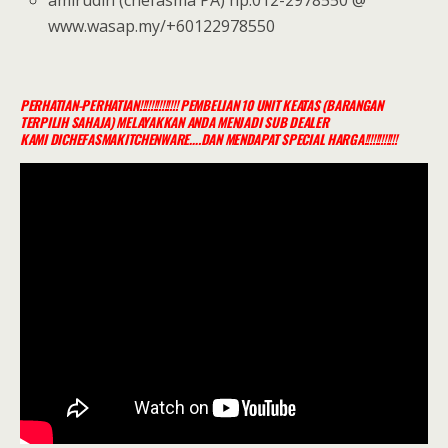
amirudin (chefasma PA) hp:012-2978550 @
www.wasap.my/+60122978550
PERHATIAN-PERHATIAN!!!!!!!!!!!!!! PEMBELIAN 10 UNIT KEATAS (BARANGAN
TERPILIH SAHAJA) MELAYAKKAN ANDA MENJADI SUB DEALER
KAMI
DICHEFASMAKITCHENWARE….DAN MENDAPAT SPECIAL HARGA!!!!!!!!!!!!